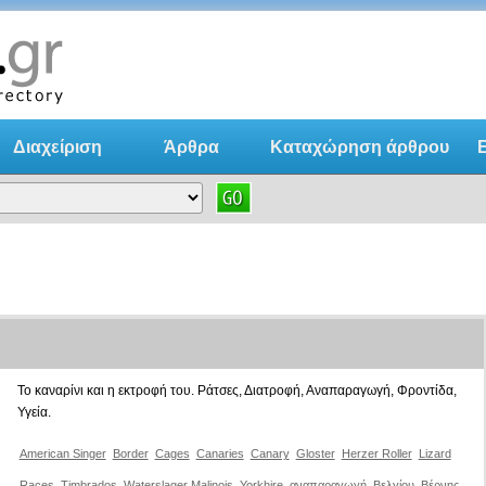
Διαχείριση
Άρθρα
Kαταχώρηση άρθρου
online κ
Το καναρίνι και η εκτροφή του. Ράτσες, Διατροφή, Αναπαραγωγή, Φροντίδα,
Υγεία.
American Singer
Border
Cages
Canaries
Canary
Gloster
Herzer Roller
Lizard
Races
Timbrados
Waterslager Malinois
Yorkhire
αναπαραγωγή
Βελγίου
Βέρνης