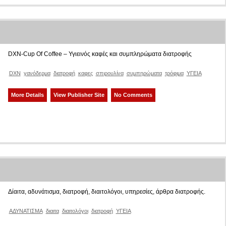
DXN-Cup Of Coffee – Υγιεινός καφές και συμπληρώματα διατροφής
DXN
γανόδερμα
διατροφή
καφες
σπιρουλίνα
συμπηρώματα
τρόφιμα
ΥΓΕΙΑ
More Details
View Publisher Site
No Comments
Δίαιτα, αδυνάτισμα, διατροφή, διαιτολόγοι, υπηρεσίες, άρθρα διατροφής.
ΑΔΥΝΑΤΙΣΜΑ
διαιτα
διαιτολόγοι
διατροφή
ΥΓΕΙΑ