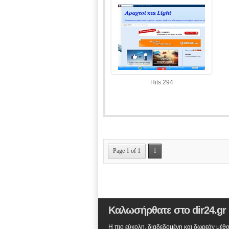
Hits 294
Page 1 of 1
1
Καλωσήρθατε στο dir24.gr
Η πιο εύκολη, διαδεδομένη και δωρεάν μέθο