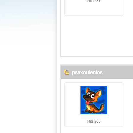
Hits 251
psaxoulenios
Hits 205