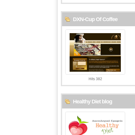
DXN-Cup Of Coffee
Hits 382
Healthy Diet blog