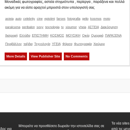
Μοναδικές φωτογραφίες, αστεία στιγμιότυπα , περίεργα , παράξενα και πολλά
ακόμη για να είστε αραχτοί μπροστά στον υπολογιστή σας
asteia
auto
celebrity
cine
epistimi
farses
fotografia
gelio
kosmos
moto
paraksena
peribalon
sexy
texnologia
tv
xioumor
yheia
ΑΣΤΕΙΑ
Διακόσμηση
διατροφή
Ελλάδα
ΕΠΙΣΤΗΜΗ
ΚΟΣΜΟΣ
ΜΟΥΣΙΚΗ
Οικία
Ομορφιά
ΠΑΡΑΞΕΝΑ
Περιβάλλον
ταξιδια
Τεχνολογία
ΥΓΕΙΑ
Φάρσα
Φωτογραφία
Χιούμορ
More Details
View Publisher Site
No Comments
Τα νέα site
Μπορείτε να προσθέσετε δωρεάν την ιστοσελίδα σας σε
δος για
από τις μηχ