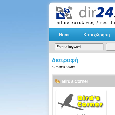
Home
Καταχώρηση
διατροφή
6 Results Found
Bird’s Corner