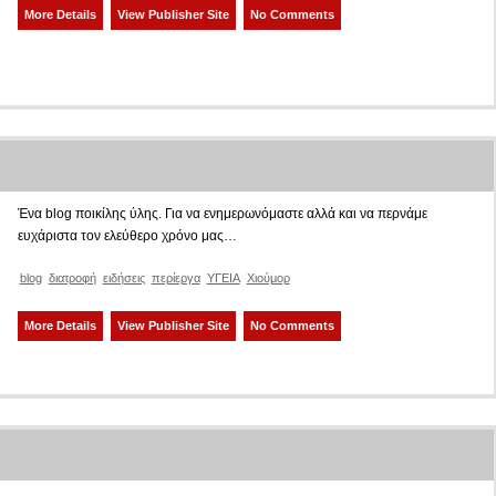
More Details
View Publisher Site
No Comments
Ένα blog ποικίλης ύλης. Για να ενημερωνόμαστε αλλά και να περνάμε
ευχάριστα τον ελεύθερο χρόνο μας…
blog
διατροφή
ειδήσεις
περίεργα
ΥΓΕΙΑ
Χιούμορ
More Details
View Publisher Site
No Comments