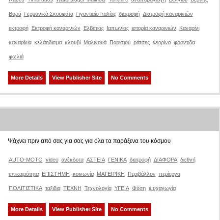
Βορά
Γερμανικά Σκουφάτα
Γιγαντιαίο Ιταλίας
διατροφή
Διατροφή καναρινιών
εκτροφή
Εκτροφή καναρινιών
Ελβετίας
Ιαπωνίας
ιστορία καναρινιών
Καναρίνι
καναρίνια
κελάηδισμα
κλουβί
Μαλινουά
Παρισιού
ράτσες
Φιορίνο
φροντιδα
φωλιά
More Details
View Publisher Site
No Comments
Ψάχνει πριν από σας για σας για όλα τα παράξενα του κόσμου
AUTO-MOTO
video
ανέκδοτα
ΑΣΤΕΙΑ
ΓΕΝΙΚΑ
διατροφή
ΔΙΑΦΟΡΑ
διεθνή
επικαιρότητα
ΕΠΙΣΤΗΜΗ
κοινωνία
ΜΑΓΕΙΡΙΚΗ
Περιβάλλον
περίεργα
ΠΟΛΙΤΙΣΤΙΚΑ
ταξιδια
ΤΕΧΝΗ
Τεχνολογία
ΥΓΕΙΑ
Φύση
ψυχαγωγία
More Details
View Publisher Site
No Comments