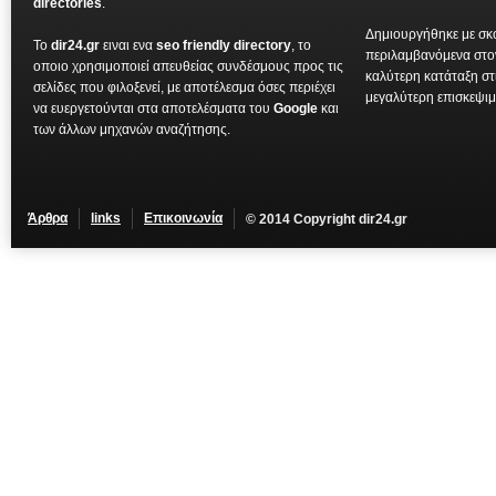
directories
.
Δημιουργήθηκε με σκ
To
dir24.gr
ειναι ενα
seo friendly directory
, το
περιλαμβανόμενα στ
οποιο χρησιμοποιεί απευθείας συνδέσμους προς τις
καλύτερη κατάταξη στ
σελίδες που φιλοξενεί, με αποτέλεσμα όσες περιέχει
μεγαλύτερη επισκεψιμ
να ευεργετούνται στα αποτελέσματα του
Google
και
των άλλων μηχανών αναζήτησης.
Άρθρα
links
Επικοινωνία
© 2014 Copyright dir24.gr