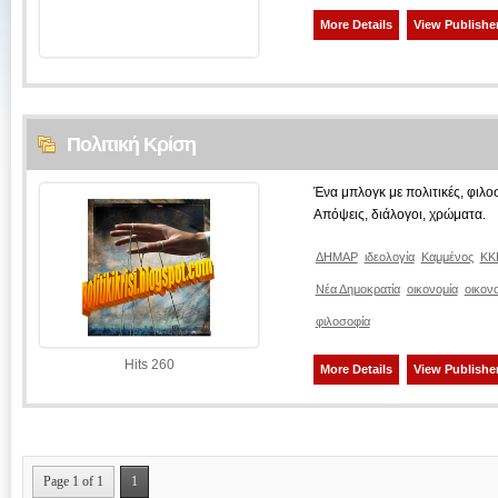
More Details
View Publisher
Πολιτική Κρίση
Ένα μπλογκ με πολιτικές, φιλοσ
Απόψεις, διάλογοι, χρώματα.
ΔΗΜΑΡ
ιδεολογία
Καμμένος
ΚΚ
Νέα Δημοκρατία
οικονομία
οικον
φιλοσοφία
Hits 260
More Details
View Publisher
Page 1 of 1
1