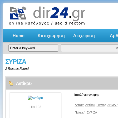
Home
Καταχώρηση
Διαχείριση
Άρθ
ΣΥΡΙΖΑ
2 Results Found
Αντίκρυ
Ιστολόγιο γνώμης
Antikry
Αντίκρυ
Γκανής
ΔΗΜΑΡ
Hits 193
Πολιτική
ΣΥΡΙΖΑ