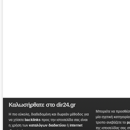
Καλωσήρθατε στο dir24.gr
Μπορείτε να προσθέσε
Η πιο εύκολη, διαδεδομένη και δωρεάν μέθοδος για
μία σχετική κατηγορί
να χτίσετε
backlinks
προς την ιστοσελίδα σας είναι
τροπο ανεβάζετε το
p
η χρήση των
καταλόγων διαδικτύου
ή
internet
της ιστοσελίδας
σας σ