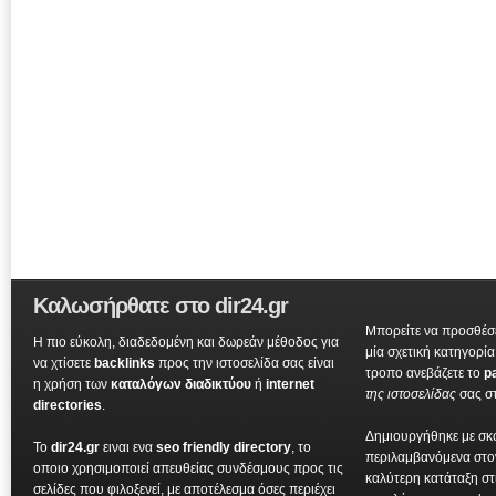
Καλωσήρθατε στο dir24.gr
Μπορείτε να προσθέσε
Η πιο εύκολη, διαδεδομένη και δωρεάν μέθοδος για
μία σχετική κατηγορί
να χτίσετε
backlinks
προς την ιστοσελίδα σας είναι
τροπο ανεβάζετε το
p
η χρήση των
καταλόγων διαδικτύου
ή
internet
της ιστοσελίδας
σας σ
directories
.
Δημιουργήθηκε με σκ
To
dir24.gr
ειναι ενα
seo friendly directory
, το
περιλαμβανόμενα στ
οποιο χρησιμοποιεί απευθείας συνδέσμους προς τις
καλύτερη κατάταξη στ
σελίδες που φιλοξενεί, με αποτέλεσμα όσες περιέχει