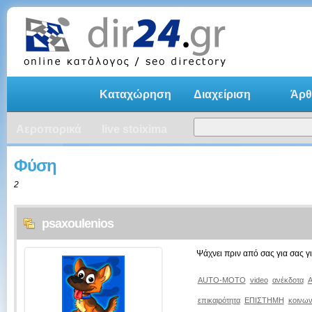
Καταχώρηση
Διαχείριση
Άρθ
Αεροπορικά
live stoixima
Φύση
2
psaxoulenios
Ψάχνει πριν από σας για σας γ
AUTO-MOTO
video
ανέκδοτα
Α
επικαιρότητα
ΕΠΙΣΤΗΜΗ
κοινων