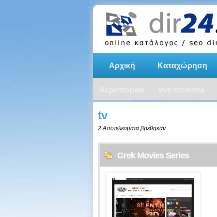
Αρχική
Καταχώρηση
Αεροπορικά
live stoixima
tv
2 Αποτελεσματα βρέθηκαν
Grek Movies Series