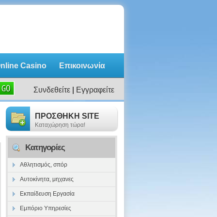
nline Casino
Επικοινωνία
ατάλογος
Συνδεθείτε
|
Εγγραφείτε
ΠΡΟΣΘΗΚΗ SITE
Καταχώρηση τώρα!
Κατηγορίες
Αθλητισμός, σπόρ
Αυτοκίνητα, μηχανες
Εκπαίδευση Εργασία
Εμπόριο Υπηρεσίες