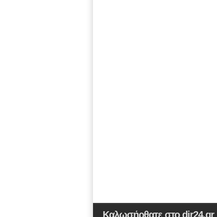
Καλωσήρθατε στο dir24.gr