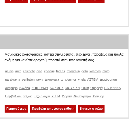
Μοναδικές φωτογραφίες, αστεία στιγμιότυπα , περίεργα , παράξενα και πολλά
ακόμη για να είστε αραχτοί μπροστά στον υπολογιστή σας
asteia
auto
celebrity
cine
epistimi
farses
fotografia
gelio
kosmos
moto
paraksena
peribalon
sexy
texnologia
tv
xioumor
yheia
ΑΣΤΕΙΑ
Διακόσμηση
διατροφή
Ελλάδα
ΕΠΙΣΤΗΜΗ
ΚΟΣΜΟΣ
ΜΟΥΣΙΚΗ
Οικία
Ομορφιά
ΠΑΡΑΞΕΝΑ
Περιβάλλον
ταξιδια
Τεχνολογία
ΥΓΕΙΑ
Φάρσα
Φωτογραφία
Χιούμορ
Περισσότερα
Προβολή ιστοτόπου εκδότη
Κανένα σχόλιο