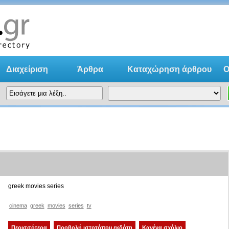
Διαχείριση
Άρθρα
Kαταχώρηση άρθρου
O
online κ
greek movies series
cinema
greek
movies
series
tv
Περισσότερα
Προβολή ιστοτόπου εκδότη
Κανένα σχόλιο